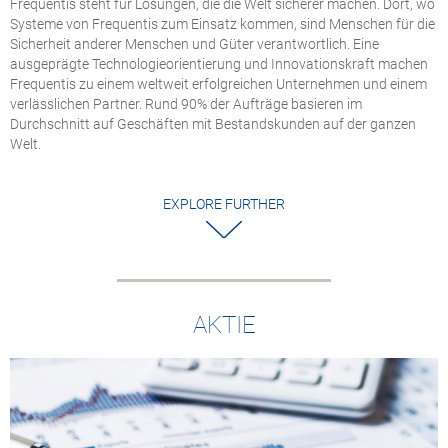
Frequentis steht für Lösungen, die die Welt sicherer machen. Dort, wo
vollständig digitalen
mit tausenden
Systeme von Frequentis zum Einsatz kommen, sind Menschen für die
und interoperablen
Netzendpunkten im
Sicherheit anderer Menschen und Güter verantwortlich. Eine
Aeronautical
nationalen Luftrau
ausgeprägte Technologieorientierung und Innovationskraft machen
Information
der USA
Frequentis zu einem weltweit erfolgreichen Unternehmen und einem
Management (AIM)
APC-Gateways
verlässlichen Partner. Rund 90% der Aufträge basieren im
ermöglichen im
Durchschnitt auf Geschäften mit Bestandskunden auf der ganzen
Rahmen des BNATC
Welt.
Programms der FAA 
großflächige Migrat
von TDM- zu VoIP-
EXPLORE FURTHER
basierten
Kommunikationssy
AKTIE