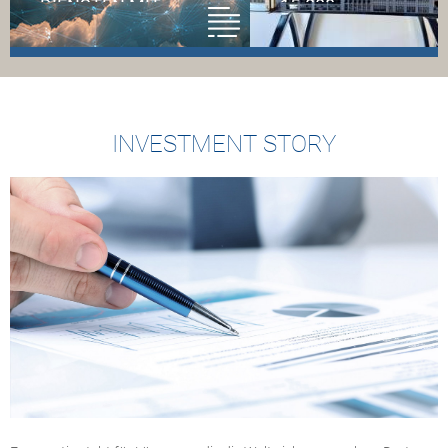
DIENSTEN MIT
5.000 A
FREQUENTIS VORAN
PC‑GATEWAYS IM R
AHMEN DES 1
Die estnische
2,5‑MILLIARDEN‑US
Flugsicherung
NATCS‑PROGRAMMS
(Estonian Air
ES U.S. DEPARTMEN
Navigation Services =
INVESTMENT STORY
F TRANSPORTATION
EANS) hat den
B
operativen Betrieb von
Digital NOTAM (Notice
to Airmen) mit der
15.000ster
Frequentis CADAS-
Air‑to‑Ground Proto
Produktsuite
Converter (APC) für
aufgenommen
Brand‑New Air Traff
Eine der ersten
Control System
operativen
(BNATCS) der FAA
Implementierungen
produziert
von Digital NOTAM in
Meilenstein für das
Europa
weltweit größte
Der Meilenstein
Modernisierungsp
unterstützt den
der
Übergang zu einem
Luftfahrtkommunika