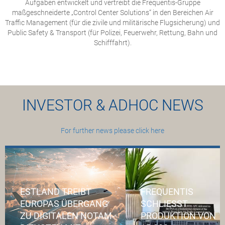
Aufgaben entwickelt und vertreibt die Frequentis-Gruppe
maßgeschneiderte „Control Center Solutions“ in den Bereichen Air
Traffic Management (für die zivile und militärische Flugsicherung) und
Public Safety & Transport (für Polizei, Feuerwehr, Rettung, Bahn und
Schifffahrt).
INVESTOR & ADHOC NEWS
For further news please click here
ESTLAND TREIBT
FREQUENTIS
EUROPAS ÜBERGANG
SCHLIESST P
ZU DIGITALEN NOTAM-
RODUKTION VON 1