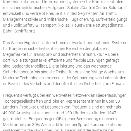
Kommunikations- und Informationssystemen für Kontrollzentralen
mit sicherheitskritischen Aufgaben. Solche „Control Center Solutions"
entwickelt und vertreibt Frequentis in den Segmenten Air Traffic
Management (zivile und militärische Flugsicherung, Luftverteidigung)
und Public Safety & Transport (Polizei, Feuerwehr, Rettungsdienste,
Bahn, Schifffahrt).
Das Wiener Hightech-Unternehmen entwickelt und optimiert Systeme
für Kunden in sicherheitskritischen Bereichen der globalen
Megamärkte für Transport- und Sicherheitsinfrastruktur – überall
dort, wo leistungsstarke, effiziente und flexible Lösungen gefragt
sind. Steigende Mobilität, Digitalisierung und das wachsende
Sicherheitsbedürfnis sind die Treiber für das langfristige Wachstum.
Moderne Technologien kommen in der Optimierung von Leitzentralen
im Bereich des Verkehrs und der öffentlichen Sicherheit zum Einsatz.
Frequentis verfügt über ein weltweites Netzwerk an Niederlassungen,
Tochtergesellschaften und lokalen Repräsentant:innen in über 50
Ländern. Produkte und Lösungen von Frequentis sind an mehr als
49.000 Arbeitsplätzen und in rund 150 Ländern zu finden. 1947
gegründet, ist Frequentis gemäß eigener Berechnung mit einem
Marktanteil von 30% Weltmarktführer bei Sprachkommunikations-
systemen für die Flugsicherung. Führend sind die Systeme der