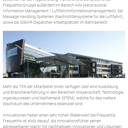
Frequentis-Gruppe außerdem im Bereich AIM (Aeronautical
Information Management / Luftfahrtinformationsmanagement), bei
Message Handling Systemen (Nachrichtensysteme für die Luftfahrt),
sowie bei GSM-R Dispatcher-Arbeitsplätzen im Bahnbereich.
Mehr als 75% der Mitarbeiter:innen verfügen über eine Ausbildung
und Branchenerfahrung in den Bereichen Wissenschaft, Technologie,
Ingenieurwesen und Mathematik (STEM), welche für das weitere
Wachstum des Unternehmens essenziell sind.
Innovationen haben einen sehr hohen Stellenwert bei Frequentis.
Frequentis ist stolz darauf, als Innovationsführer seinen
adressierbaren Markt mit nachhaltigen Innovationen und Lösungen