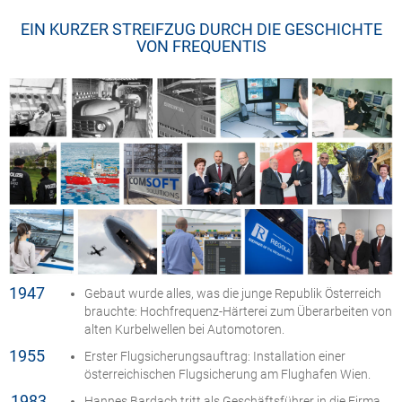
EIN KURZER STREIFZUG DURCH DIE GESCHICHTE
VON FREQUENTIS
1947
Gebaut wurde alles, was die junge Republik Österreich
brauchte: Hochfrequenz-Härterei zum Überarbeiten von
alten Kurbelwellen bei Automotoren.
1955
Erster Flugsicherungsauftrag: Installation einer
österreichischen Flugsicherung am Flughafen Wien.
1983
Hannes Bardach tritt als Geschäftsführer in die Firma