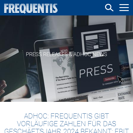
Direkt
zum
Inhalt
PRESS RELEASES & ADHOC NEWS
ADHOC: FREQUENTIS GIBT
VORLÄUFIGE ZAHLEN FÜR DAS
GESCHÄFTSJAHR 2024 BEKANNT: EBIT