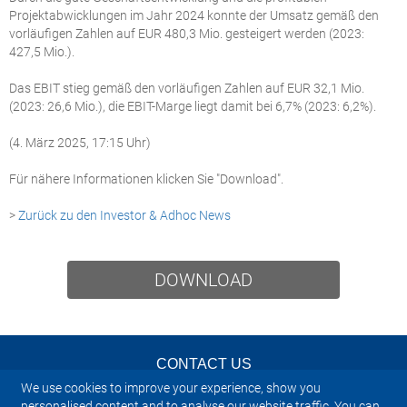
Projektabwicklungen im Jahr 2024 konnte der Umsatz gemäß den
vorläufigen Zahlen auf EUR 480,3 Mio. gesteigert werden (2023:
427,5 Mio.).
Das EBIT stieg gemäß den vorläufigen Zahlen auf EUR 32,1 Mio.
(2023: 26,6 Mio.), die EBIT-Marge liegt damit bei 6,7% (2023: 6,2%).
(4. März 2025, 17:15 Uhr)
Für nähere Informationen klicken Sie "Download".
>
Zurück zu den Investor & Adhoc News
DOWNLOAD
CONTACT US
We use cookies to improve your experience, show you
NEWSLETTER
personalised content and to analyse our website traffic. You can