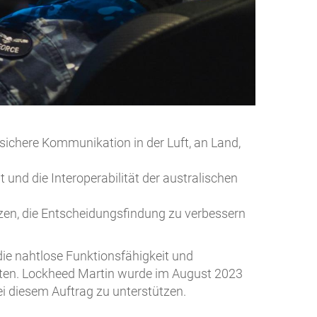
m sichere Kommunikation in der Luft, an Land,
t und die Interoperabilität der australischen
tzen, die Entscheidungsfindung zu verbessern
die nahtlose Funktionsfähigkeit und
ieten. Lockheed Martin wurde im August 2023
i diesem Auftrag zu unterstützen.