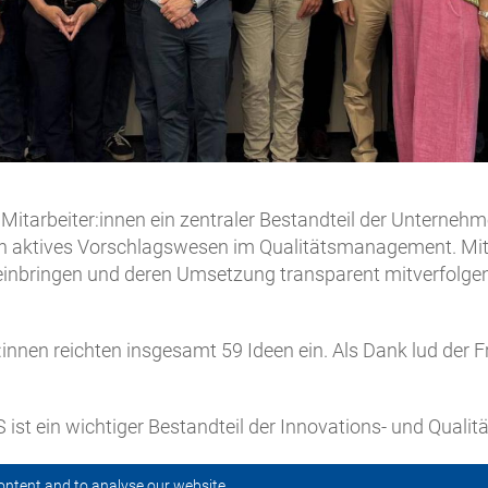
 Mitarbeiter:innen ein zentraler Bestandteil der Unternehm
in aktives Vorschlagswesen im Qualitätsmanagement. Mi
n einbringen und deren Umsetzung transparent mitverfolg
:innen reichten insgesamt 59 Ideen ein. Als Dank lud der F
S ist ein wichtiger Bestandteil der Innovations- und Qualitä
ontent and to analyse our website