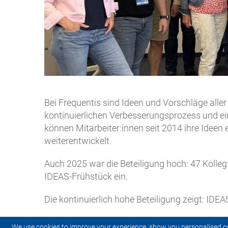
Bei Frequentis sind Ideen und Vorschläge aller
kontinuierlichen Verbesserungsprozess und e
können Mitarbeiter:innen seit 2014 ihre Idee
weiterentwickelt.
Auch 2025 war die Beteiligung hoch: 47 Kolleg
IDEAS-Frühstück ein.
Die kontinuierlich hohe Beteiligung zeigt: IDEA
We use cookies to improve your experience, show you personalised c