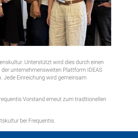
enskultur. Unterstützt wird dies durch einen
t der unternehmensweiten Plattform IDEAS
en. Jede Einreichung wird gemeinsam
requentis Vorstand erneut zum traditionellen
tskultur bei Frequentis.