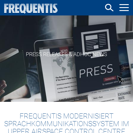
Direkt
zum
Inhalt
PRESS RELEASES & ADHOC NEWS
FREQUENTIS MODERNISIERT
SPRACHKOMMUNIKATIONSSYSTEM IM
UPPER AIRSPACE CONTROL CENTRE