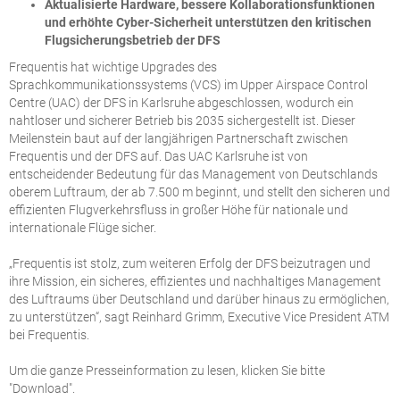
Aktualisierte Hardware, bessere Kollaborationsfunktionen
und erhöhte Cyber-Sicherheit unterstützen den kritischen
Flugsicherungsbetrieb der DFS
Frequentis hat wichtige Upgrades des
Sprachkommunikationssystems (VCS) im Upper Airspace Control
Centre (UAC) der DFS in Karlsruhe abgeschlossen, wodurch ein
nahtloser und sicherer Betrieb bis 2035 sichergestellt ist. Dieser
Meilenstein baut auf der langjährigen Partnerschaft zwischen
Frequentis und der DFS auf. Das UAC Karlsruhe ist von
entscheidender Bedeutung für das Management von Deutschlands
oberem Luftraum, der ab 7.500 m beginnt, und stellt den sicheren und
effizienten Flugverkehrsfluss in großer Höhe für nationale und
internationale Flüge sicher.
„Frequentis ist stolz, zum weiteren Erfolg der DFS beizutragen und
ihre Mission, ein sicheres, effizientes und nachhaltiges Management
des Luftraums über Deutschland und darüber hinaus zu ermöglichen,
zu unterstützen“, sagt Reinhard Grimm, Executive Vice President ATM
bei Frequentis.
Um die ganze Presseinformation zu lesen, klicken Sie bitte
"Download".