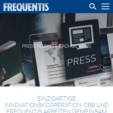
Direkt
zum
Inhalt
PRESS RELEASES & ADHOC NEWS
EINZIGARTIGE
INNOVATIONSKOOPERATION: ÖBB UND
FREQUENTIS ARBEITEN GEMEINSAM