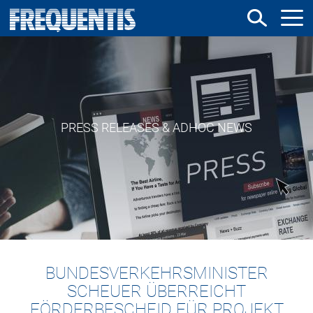
Direkt
zum
Inhalt
PRESS RELEASES & ADHOC NEWS
BUNDESVERKEHRSMINISTER
SCHEUER ÜBERREICHT
FÖRDERBESCHEID FÜR PROJEKT