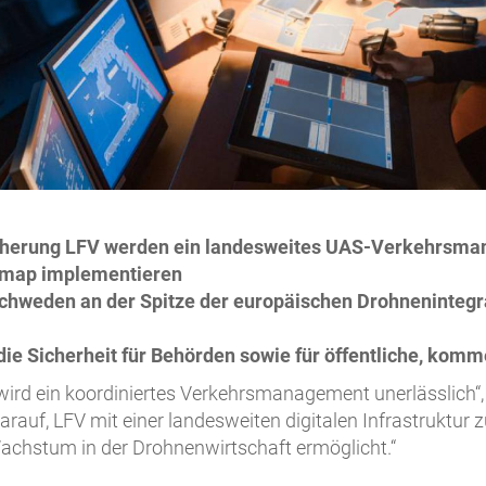
sicherung LFV werden ein landesweites UAS-Verkehrs
map implementieren
Schweden an der Spitze der europäischen Drohnenintegr
ie Sicherheit für Behörden sowie für öffentliche, komm
wird ein koordiniertes Verkehrsmanagement unerlässlich“,
arauf, LFV mit einer landesweiten digitalen Infrastruktur z
achstum in der Drohnenwirtschaft ermöglicht.“