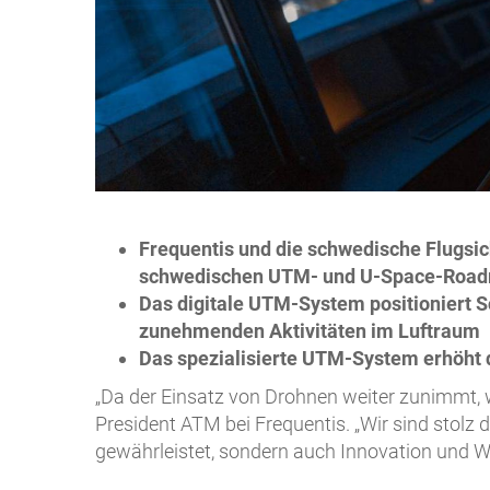
Frequentis und die schwedische Flug
schwedischen UTM- und U-Space-Road
Das digitale UTM-System positioniert 
zunehmenden Aktivitäten im Luftraum
Das spezialisierte UTM-System erhöht d
„Da der Einsatz von Drohnen weiter zunimmt, 
President ATM bei Frequentis. „Wir sind stolz d
gewährleistet, sondern auch Innovation und W