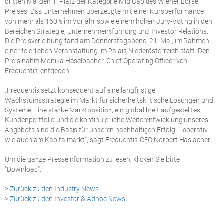
dritten Mal den 1. Platz der Kategorie Mid Cap des Wiener Börse
Preises. Das Unternehmen überzeugte mit einer Kursperformance
von mehr als 160% im Vorjahr sowie einem hohen Jury-Voting in den
Bereichen Strategie, Unternehmens­führung und Investor Relations.
Die Preisverleihung fand am Donnerstagabend, 21. Mai, im Rahmen
einer feierlichen Veranstaltung im Palais Niederösterreich statt. Den
Preis nahm Monika Haselbacher, Chief Operating Officer von
Frequentis, entgegen.
„Frequentis setzt konsequent auf eine langfristige
Wachstumsstrategie im Markt für sicherheitskritische Lösungen und
Systeme. Eine starke Marktposition, ein global breit aufgestelltes
Kundenportfolio und die kontinuierliche Weiterentwicklung unseres
Angebots sind die Basis für unseren nachhaltigen Erfolg – operativ
wie auch am Kapitalmarkt“, sagt Frequentis-CEO Norbert Haslacher.
Um die ganze Presseinformation zu lesen, klicken Sie bitte
"Download".
>
Zurück zu den Industry News
>
Zurück zu den Investor & Adhoc News