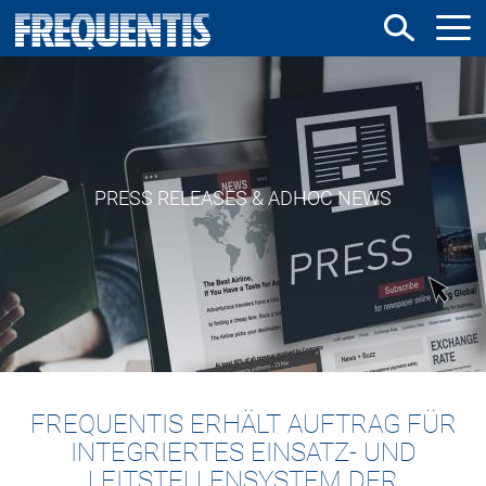
Direkt
zum
Inhalt
PRESS RELEASES & ADHOC NEWS
FREQUENTIS ERHÄLT AUFTRAG FÜR
INTEGRIERTES EINSATZ- UND
LEITSTELLENSYSTEM DER