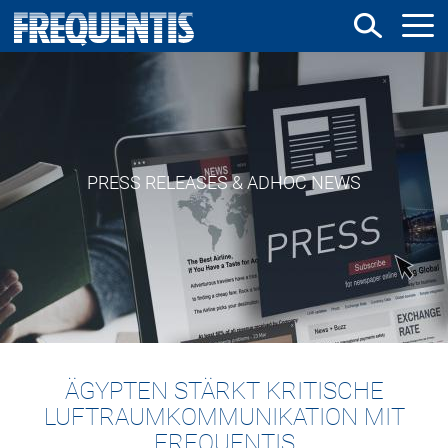
Direkt
zum
Inhalt
PRESS RELEASES & ADHOC NEWS
ÄGYPTEN STÄRKT KRITISCHE
LUFTRAUMKOMMUNIKATION MIT
FREQUENTIS